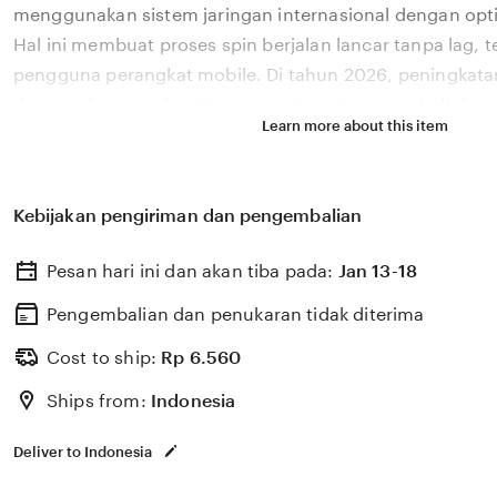
menggunakan sistem jaringan internasional dengan opti
Hal ini membuat proses spin berjalan lancar tanpa lag, 
pengguna perangkat mobile. Di tahun 2026, peningkat
dan pembaruan algoritma permainan juga menjadi daya ta
Learn more about this item
Pemain bisa menikmati tampilan grafis HD, animasi halus
imersif tanpa hambatan teknis berarti.
Kebijakan pengiriman dan pengembalian
Pesan hari ini dan akan tiba pada:
Jan 13-18
Pengembalian dan penukaran tidak diterima
Cost to ship:
Rp
6.560
Ships from:
Indonesia
Deliver to Indonesia