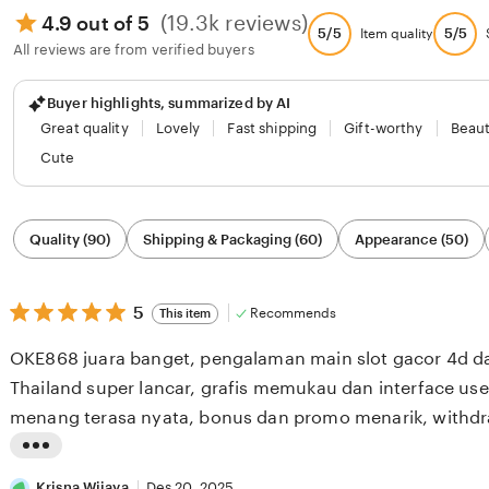
(19.3k reviews)
4.9 out of 5
5/5
5/5
Item quality
All reviews are from verified buyers
Buyer highlights, summarized by AI
Great quality
Lovely
Fast shipping
Gift-worthy
Beaut
Cute
Filter
Quality (90)
Shipping & Packaging (60)
Appearance (50)
by
category
5
5
Recommends
This item
out
of
OKE868 juara banget, pengalaman main slot gacor 4d dan
5
stars
Thailand super lancar, grafis memukau dan interface user
menang terasa nyata, bonus dan promo menarik, withdra
CS ramah dan profesional, aman serta terpercaya, reko
L
penuh semangat!
i
Krisna Wijaya
Des 20, 2025