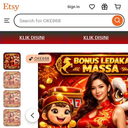
OKE868
Sign in
Skip
to
Search
Browse
ontent
for
items
or
KLIK DISINI
KLIK DISINI
shops
OKE868