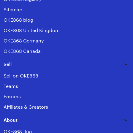
Sitemap
OKE868 blog
OKE868 United Kingdom
OKE868 Germany
OKE868 Canada
Sell
Sell on OKE868
Teams
Forums
Affiliates & Creators
About
OKE868, Inc.