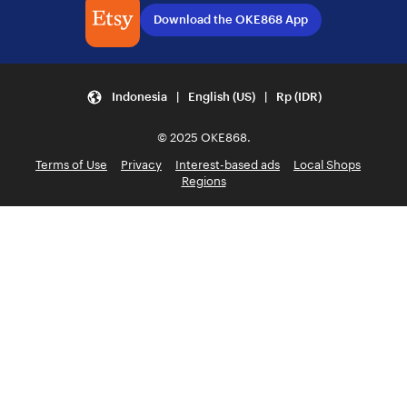
Download the OKE868 App
Indonesia | English (US) | Rp (IDR)
© 2025 OKE868.
Terms of Use
Privacy
Interest-based ads
Local Shops
Regions